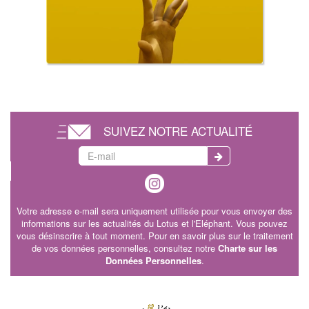
SUIVEZ NOTRE ACTUALITÉ
Votre adresse e-mail sera uniquement utilisée pour vous envoyer des
informations sur les actualités du Lotus et l'Eléphant. Vous pouvez
vous désinscrire à tout moment. Pour en savoir plus sur le traitement
de vos données personnelles, consultez notre
Charte sur les
Données Personnelles
.