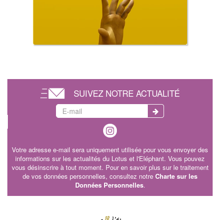
SUIVEZ NOTRE ACTUALITÉ
Votre adresse e-mail sera uniquement utilisée pour vous envoyer des
informations sur les actualités du Lotus et l'Eléphant. Vous pouvez
vous désinscrire à tout moment. Pour en savoir plus sur le traitement
de vos données personnelles, consultez notre
Charte sur les
Données Personnelles
.