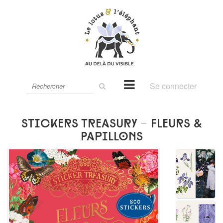
Rechercher
Se connecter
sur
le
site
Stickers Treasury - Fleurs &
Papillons