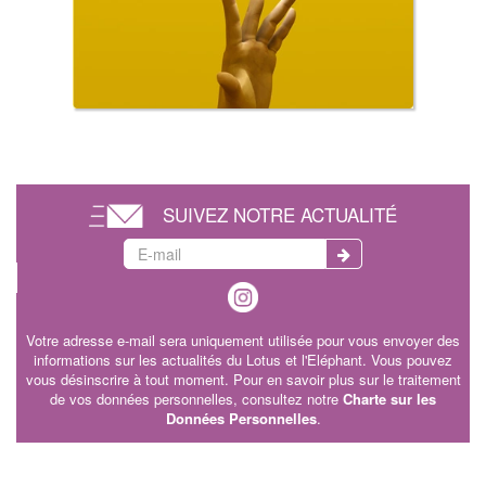
SUIVEZ NOTRE ACTUALITÉ
Votre adresse e-mail sera uniquement utilisée pour vous envoyer des
informations sur les actualités du Lotus et l'Eléphant. Vous pouvez
vous désinscrire à tout moment. Pour en savoir plus sur le traitement
de vos données personnelles, consultez notre
Charte sur les
Données Personnelles
.