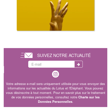
SUIVEZ NOTRE ACTUALITÉ
Votre adresse e-mail sera uniquement utilisée pour vous envoyer des
informations sur les actualités du Lotus et l'Eléphant. Vous pouvez
vous désinscrire à tout moment. Pour en savoir plus sur le traitement
de vos données personnelles, consultez notre
Charte sur les
Données Personnelles
.