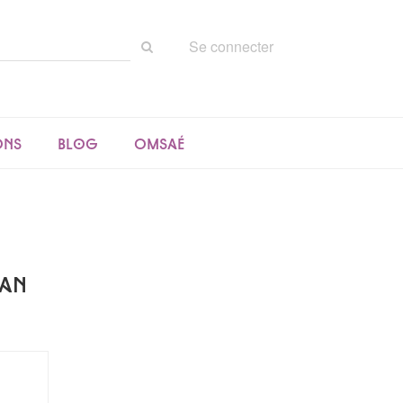
Rechercher
Se connecter
sur
le
site
ons
Blog
Omsaé
ban