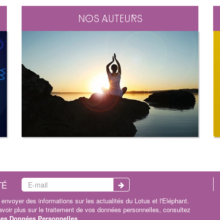
Nos auteurs
TÉ
envoyer des informations sur les actualités du Lotus et l'Eléphant.
oir plus sur le traitement de vos données personnelles, consultez
 les Données Personnelles
.