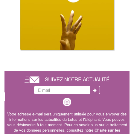
SUIVEZ NOTRE ACTUALITÉ
Votre adresse e-mail sera uniquement utilisée pour vous envoyer des
informations sur les actualités du Lotus et l'Eléphant. Vous pouvez
vous désinscrire à tout moment. Pour en savoir plus sur le traitement
de vos données personnelles, consultez notre
Charte sur les