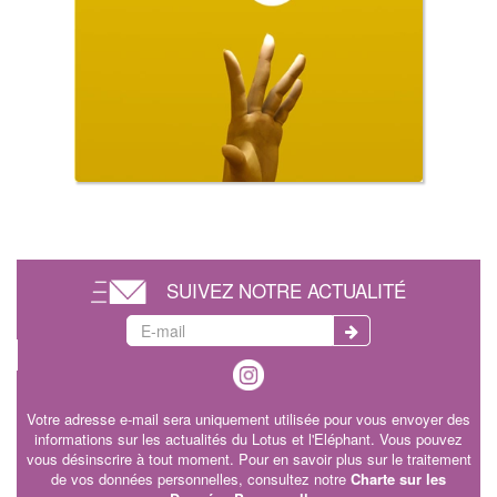
SUIVEZ NOTRE ACTUALITÉ
Votre adresse e-mail sera uniquement utilisée pour vous envoyer des
informations sur les actualités du Lotus et l'Eléphant. Vous pouvez
vous désinscrire à tout moment. Pour en savoir plus sur le traitement
de vos données personnelles, consultez notre
Charte sur les