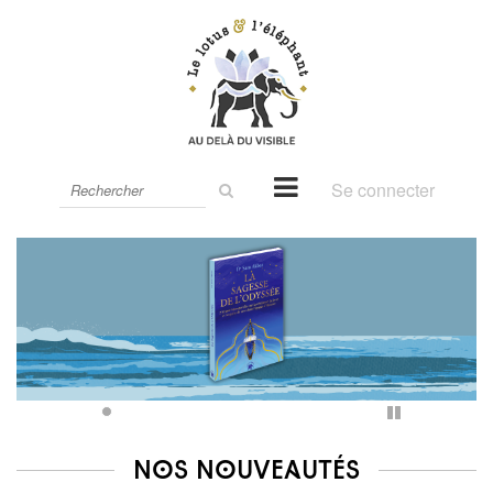
Rechercher
Se connecter
sur
le
site
Pause
Nos Nouveautés