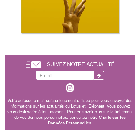
SUIVEZ NOTRE ACTUALITÉ
Votre adresse e-mail sera uniquement utilisée pour vous envoyer des
informations sur les actualités du Lotus et l'Eléphant. Vous pouvez
vous désinscrire à tout moment. Pour en savoir plus sur le traitement
de vos données personnelles, consultez notre
Charte sur les
Données Personnelles
.