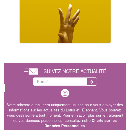
SUIVEZ NOTRE ACTUALITÉ
Votre adresse e-mail sera uniquement utilisée pour vous envoyer des
informations sur les actualités du Lotus et l'Eléphant. Vous pouvez
vous désinscrire à tout moment. Pour en savoir plus sur le traitement
de vos données personnelles, consultez notre
Charte sur les
Données Personnelles
.