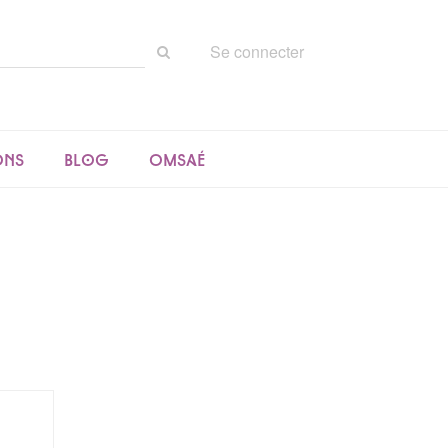
Rechercher
Se connecter
sur
le
site
ons
Blog
Omsaé