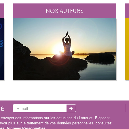
Nos auteurs
TÉ
envoyer des informations sur les actualités du Lotus et l'Eléphant.
oir plus sur le traitement de vos données personnelles, consultez
 les Données Personnelles
.