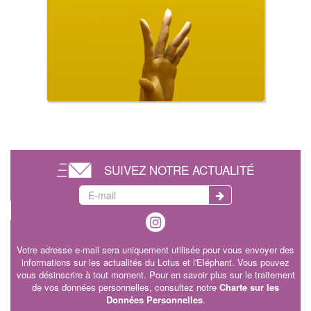
SUIVEZ NOTRE ACTUALITÉ
Votre adresse e-mail sera uniquement utilisée pour vous envoyer des
informations sur les actualités du Lotus et l'Eléphant. Vous pouvez
vous désinscrire à tout moment. Pour en savoir plus sur le traitement
de vos données personnelles, consultez notre
Charte sur les
Données Personnelles
.