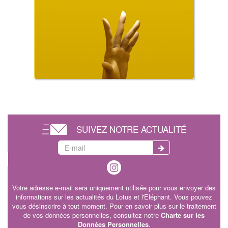
SUIVEZ NOTRE ACTUALITÉ
Votre adresse e-mail sera uniquement utilisée pour vous envoyer des
informations sur les actualités du Lotus et l'Eléphant. Vous pouvez
vous désinscrire à tout moment. Pour en savoir plus sur le traitement
de vos données personnelles, consultez notre
Charte sur les
Données Personnelles
.