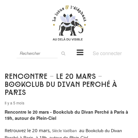
Rechercher
Se connecter
sur
le
site
Rencontre - le 20 mars -
Bookclub du Divan Perché à
Paris
Il y a 5 mois
Rencontre le 20 mars - Bookclub du Divan Perché à Paris à
19h, autour de Plein-Ciel
Retrouvez le 20 mars,
au
Bookclub du Divan
Siècle Vaëlban
Perché à Paris à 19h, autour de
Plein-Ciel