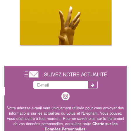
SUIVEZ NOTRE ACTUALITÉ
Votre adresse e-mail sera uniquement utilisée pour vous envoyer des
informations sur les actualités du Lotus et l'Eléphant. Vous pouvez
vous désinscrire à tout moment. Pour en savoir plus sur le traitement
de vos données personnelles, consultez notre
Charte sur les
Données Personnelles
.