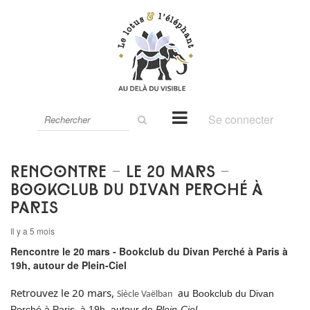
Rechercher
Se connecter
sur
le
site
Rencontre - le 20 mars -
Bookclub du Divan Perché à
Paris
Il y a 5 mois
Rencontre le 20 mars - Bookclub du Divan Perché à Paris à
19h, autour de Plein-Ciel
Retrouvez le 20 mars,
au
Bookclub du Divan
Siècle Vaëlban
Perché à Paris à 19h, autour de
Plein-Ciel