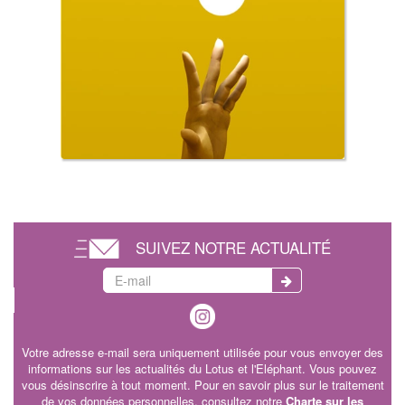
SUIVEZ NOTRE ACTUALITÉ
Votre adresse e-mail sera uniquement utilisée pour vous envoyer des
informations sur les actualités du Lotus et l'Eléphant. Vous pouvez
vous désinscrire à tout moment. Pour en savoir plus sur le traitement
de vos données personnelles, consultez notre
Charte sur les