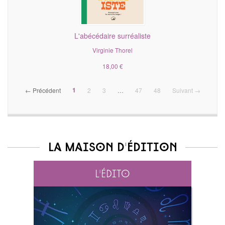
L'abécédaire surréaliste
Virginie Thorel
18,00 €
(current)
1
← Précédent
2
3
…
47
48
Suivant →
La maison d'édition
L'édito