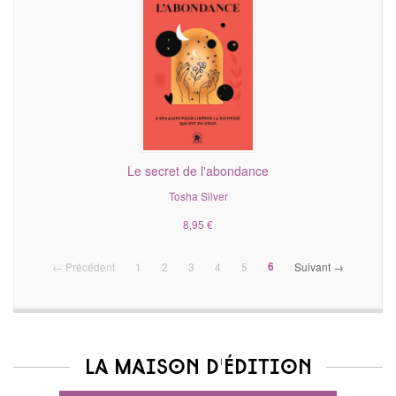
Le secret de l'abondance
Tosha Silver
8,95 €
(current)
6
← Précédent
1
2
3
4
5
Suivant →
La maison d'édition