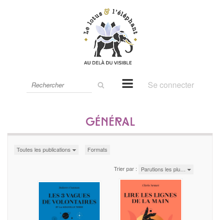
Rechercher
Se connecter
sur
le
site
Général
Toutes les publications
Formats
Trier par :
Parutions les plu…