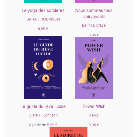
Le yoga des sorcières
Nous sommes tous
clairvoyants
SARAH ROBINSON
Belinda Grace
8,95 €
8,95 €
Le guide du rêve lucide
Power Wish
Clare R. Johnson
Keiko
À partir de
5,99 €
8,95 €