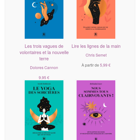
Les trois vagues de
Lire les lignes de la main
volontaires et la nouvelle
Chris Semet
terre
À partir de
5,99 €
Dolores Cannon
9,95 €