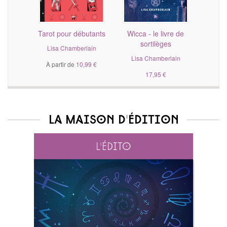
Tarot pour débutants
Wicca - le livre de
sortilèges
Lisa Chamberlain
Lisa Chamberlain
À partir de
10,99 €
17,95 €
La maison d'édition
L'édito