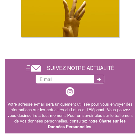
SUIVEZ NOTRE ACTUALITÉ
Votre adresse e-mail sera uniquement utilisée pour vous envoyer des
informations sur les actualités du Lotus et l'Eléphant. Vous pouvez
vous désinscrire à tout moment. Pour en savoir plus sur le traitement
de vos données personnelles, consultez notre
Charte sur les
Données Personnelles
.