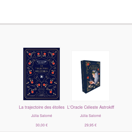
La trajectoire des étoiles
L'Oracle Céleste Astrokiff
Júlia Salomé
Júlia Salomé
30,00 €
29,95 €