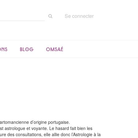
Rechercher
Se connecter
sur
le
site
ons
Blog
Omsaé
artomancienne d’origine portugaise.
t astrologue et voyante. Le hasard fait bien les
des consultations, elle allie donc l’Astrologie à la