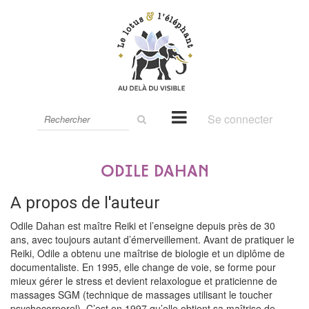
Rechercher
Se connecter
sur
le
site
Odile Dahan
A propos de l'auteur
Odile Dahan est maître Reiki et l’enseigne depuis près de 30
ans, avec toujours autant d’émerveillement. Avant de pratiquer le
Reiki, Odile a obtenu une maîtrise de biologie et un diplôme de
documentaliste. En 1995, elle change de voie, se forme pour
mieux gérer le stress et devient relaxologue et praticienne de
massages SGM (technique de massages utilisant le toucher
psychocorporel). C’est en 1997 qu’elle obtient sa maîtrise de