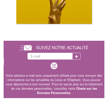
SUIVEZ NOTRE ACTUALITÉ
Votre adresse e-mail sera uniquement utilisée pour vous envoyer des
informations sur les actualités du Lotus et l'Eléphant. Vous pouvez
vous désinscrire à tout moment. Pour en savoir plus sur le traitement
de vos données personnelles, consultez notre
Charte sur les
Données Personnelles
.