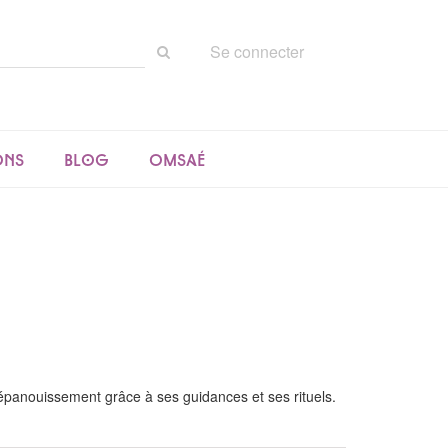
Rechercher
Se connecter
sur
le
site
ons
Blog
Omsaé
panouissement grâce à ses guidances et ses rituels.