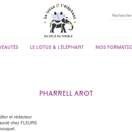
eautés
Le lotus & l'éléphant
Nos formati
Pharrell Arot
editor et rédacteur
 associé chez FLEURS
bouquet.