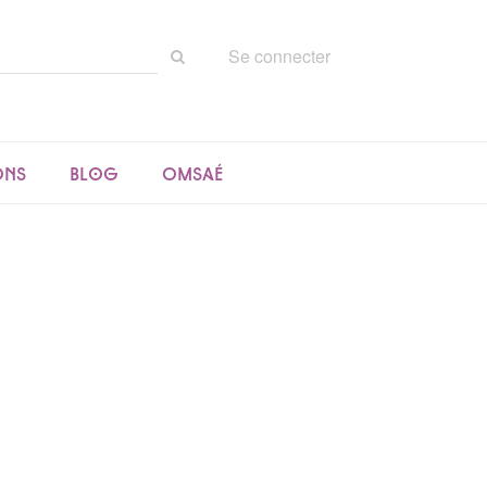
Rechercher
Se connecter
sur
le
site
ons
Blog
Omsaé