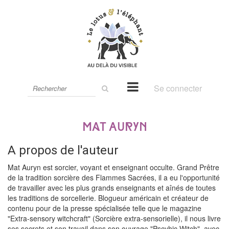
Rechercher
Se connecter
sur
le
site
Mat Auryn
A propos de l'auteur
Mat Auryn est sorcier, voyant et enseignant occulte. Grand Prêtre
de la tradition sorcière des Flammes Sacrées, il a eu l'opportunité
de travailler avec les plus grands enseignants et aînés de toutes
les traditions de sorcellerie. Blogueur américain et créateur de
contenu pour de la presse spécialisée telle que le magazine
"Extra-sensory witchcraft" (Sorcière extra-sensorielle), il nous livre
ses secrets et son travail dans son ouvrage "Pscyhic Witch", avec