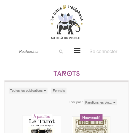
Rechercher
Se connecter
sur
le
site
Tarots
Toutes les publications
Formats
Trier par :
Parutions les plu…
À paraître
Nouveauté