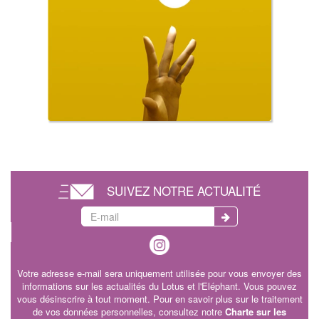
SUIVEZ NOTRE ACTUALITÉ
Votre adresse e-mail sera uniquement utilisée pour vous envoyer des
informations sur les actualités du Lotus et l'Eléphant. Vous pouvez
vous désinscrire à tout moment. Pour en savoir plus sur le traitement
de vos données personnelles, consultez notre
Charte sur les