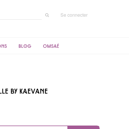
Rechercher
Se connecter
sur
le
site
ons
Blog
Omsaé
le by Kaevane