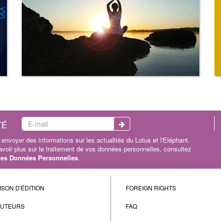
TÉ
envoyer des informations sur les actualités du Lotus et l'Eléphant.
oir plus sur le traitement de vos données personnelles, consultez
 les Données Personnelles
.
ISON D'ÉDITION
FOREIGN RIGHTS
AUTEURS
FAQ