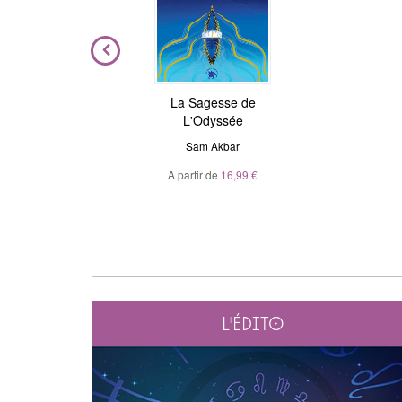
ière
La Sagesse de
Astrologie de l'âme
L'Odyssée
Julie Gorse
,
Christian Maillé
el
Sam Akbar
À partir de
10,99 €
À partir de
16,99 €
L'édito