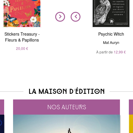
Stickers Treasury -
Nous sommes tous
Magic Stickers - Nature
Psychic Witch
Fleurs & Papillons
clairvoyants
André Sanchez
Mat Auryn
Belinda Grace
20,00 €
À partir de
20,00 €
12,99 €
À partir de
5,99 €
La maison d'édition
Nos auteurs