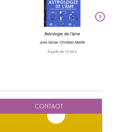
Magic Stickers - Céleste
Astrologie de l'âme
Voya
N
Julie Gorse
André Sanchez
,
Christian Maillé
Ma
À partir de
20,00 €
10,99 €
À p
Contact