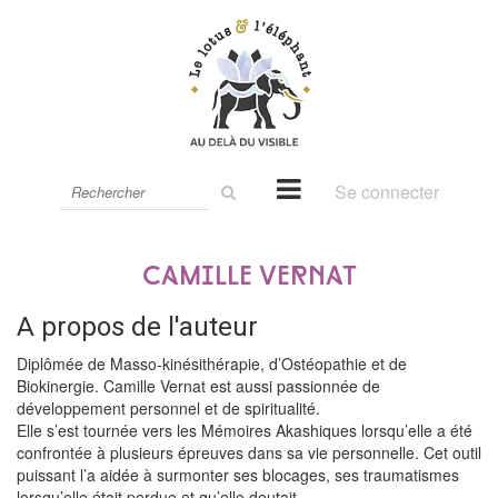
Rechercher
Se connecter
sur
le
site
Camille Vernat
A propos de l'auteur
Diplômée de Masso-kinésithérapie, d’Ostéopathie et de
Biokinergie. Camille Vernat est aussi passionnée de
développement personnel et de spiritualité.
Elle s’est tournée vers les Mémoires Akashiques lorsqu’elle a été
confrontée à plusieurs épreuves dans sa vie personnelle. Cet outil
puissant l’a aidée à surmonter ses blocages, ses traumatismes
lorsqu’elle était perdue et qu’elle doutait.