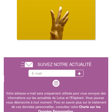
SUIVEZ NOTRE ACTUALITÉ
Votre adresse e-mail sera uniquement utilisée pour vous envoyer des
informations sur les actualités du Lotus et l'Eléphant. Vous pouvez
vous désinscrire à tout moment. Pour en savoir plus sur le traitement
de vos données personnelles, consultez notre
Charte sur les
Données Personnelles
.