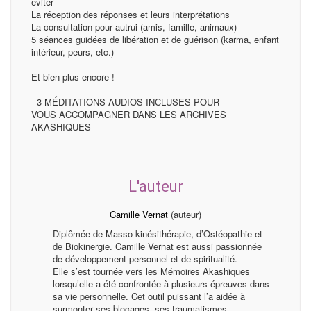
éviter
La réception des réponses et leurs interprétations
La consultation pour autrui (amis, famille, animaux)
5 séances guidées de libération et de guérison (karma, enfant
intérieur, peurs, etc.)
Et bien plus encore !
3 MÉDITATIONS AUDIOS INCLUSES POUR
VOUS ACCOMPAGNER DANS LES ARCHIVES
AKASHIQUES
L'auteur
Camille Vernat
(auteur)
Diplômée de Masso-kinésithérapie, d’Ostéopathie et
de Biokinergie. Camille Vernat est aussi passionnée
de développement personnel et de spiritualité.
Elle s’est tournée vers les Mémoires Akashiques
lorsqu’elle a été confrontée à plusieurs épreuves dans
sa vie personnelle. Cet outil puissant l’a aidée à
surmonter ses blocages, ses traumatismes