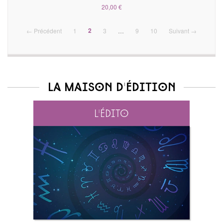
20,00 €
(current)
2
← Précédent
1
3
…
9
10
Suivant →
La maison d'édition
L'édito