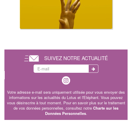
SUIVEZ NOTRE ACTUALITÉ
Votre adresse e-mail sera uniquement utilisée pour vous envoyer des
informations sur les actualités du Lotus et l'Eléphant. Vous pouvez
vous désinscrire à tout moment. Pour en savoir plus sur le traitement
de vos données personnelles, consultez notre
Charte sur les
Données Personnelles
.