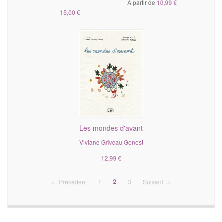
À partir de
10,99 €
15,00 €
Les mondes d'avant
Viviane Griveau Genest
12,99 €
(current)
2
← Précédent
1
3
Suivant →