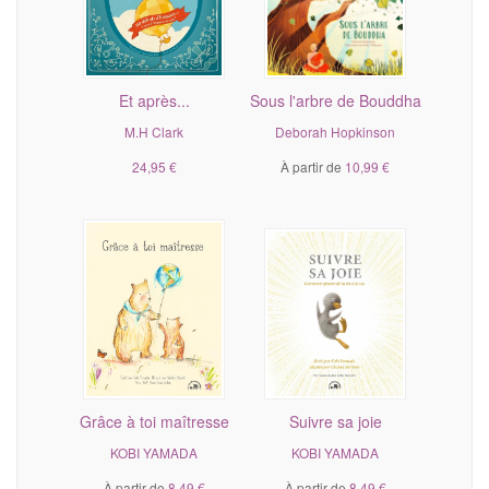
Et après...
Sous l'arbre de Bouddha
M.H Clark
Deborah Hopkinson
24,95 €
À partir de
10,99 €
Grâce à toi maîtresse
Suivre sa joie
KOBI YAMADA
KOBI YAMADA
À partir de
8,49 €
À partir de
8,49 €