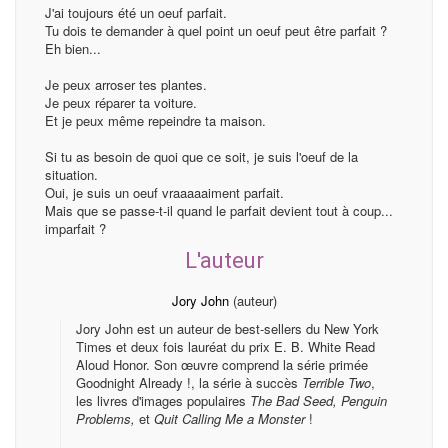
J'ai toujours été un oeuf parfait.
Tu dois te demander à quel point un oeuf peut être parfait ?
Eh bien...
Je peux arroser tes plantes.
Je peux réparer ta voiture.
Et je peux même repeindre ta maison.
Si tu as besoin de quoi que ce soit, je suis l'oeuf de la
situation.
Oui, je suis un oeuf vraaaaaiment parfait.
Mais que se passe-t-il quand le parfait devient tout à coup...
imparfait ?
L'auteur
Jory John
(auteur)
Jory John est un auteur de best-sellers du New York
Times et deux fois lauréat du prix E. B. White Read
Aloud Honor. Son œuvre comprend la série primée
Goodnight Already !, la série à succès
Terrible Two
,
les livres d'images populaires
The Bad Seed, Penguin
Problems,
et
Quit Calling Me a Monster
!