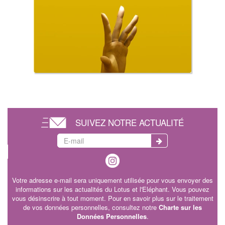
SUIVEZ NOTRE ACTUALITÉ
Votre adresse e-mail sera uniquement utilisée pour vous envoyer des
informations sur les actualités du Lotus et l'Eléphant. Vous pouvez
vous désinscrire à tout moment. Pour en savoir plus sur le traitement
de vos données personnelles, consultez notre
Charte sur les
Données Personnelles
.