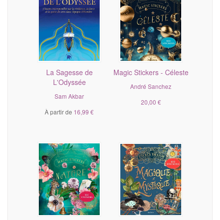
La Sagesse de
Magic Stickers - Céleste
L'Odyssée
André Sanchez
Sam Akbar
20,00 €
À partir de
16,99 €