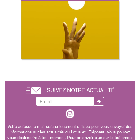
SUIVEZ NOTRE ACTUALITÉ
Votre adresse e-mail sera uniquement utilisée pour vous envoyer des
informations sur les actualités du Lotus et l'Eléphant. Vous pouvez
vous désinscrire à tout moment. Pour en savoir plus sur le traitement