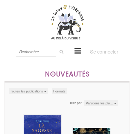
Rechercher
Se connecter
sur
le
site
Nouveautés
Toutes les publications
Formats
Trier par :
Parutions les plu…