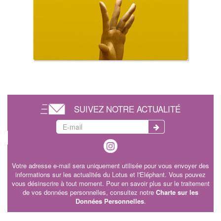
SUIVEZ NOTRE ACTUALITÉ
Votre adresse e-mail sera uniquement utilisée pour vous envoyer des
informations sur les actualités du Lotus et l'Eléphant. Vous pouvez
vous désinscrire à tout moment. Pour en savoir plus sur le traitement
de vos données personnelles, consultez notre
Charte sur les
Données Personnelles
.