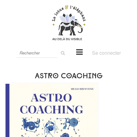
Rechercher
Se connecter
sur
le
site
Astro Coaching