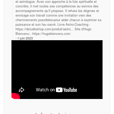
et astrologue. Avec son approche à la fois spirituelle et
concrète, il met toutes ses compétences au service des
accompagnements qu’il propose. Il refuse les dogmes et
envisage son travail comme une invitation vers des
cheminements possiblesvpour aider chacun à exprimer sa
puissance et son feu sacré. Livre Astro-Coaching :
https://dstudioshop.com/produit/astro... Site d'Hugo
Bienvenu : https://hugobienvenu.com
1 juin 2023