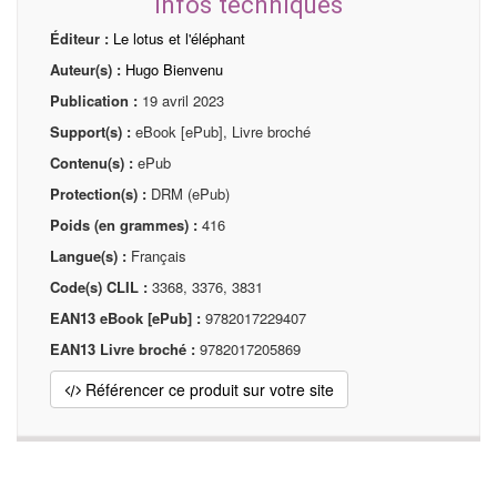
Infos techniques
Éditeur :
Le lotus et l'éléphant
Auteur(s) :
Hugo Bienvenu
Publication :
19 avril 2023
Support(s) :
eBook [ePub], Livre broché
Contenu(s) :
ePub
Protection(s) :
DRM (ePub)
Poids (en grammes) :
416
Langue(s) :
Français
Code(s) CLIL :
3368, 3376, 3831
EAN13 eBook [ePub] :
9782017229407
EAN13 Livre broché :
9782017205869
Référencer ce produit sur votre site