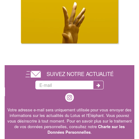
SUIVEZ NOTRE ACTUALITÉ
Votre adresse e-mail sera uniquement utilisée pour vous envoyer des
informations sur les actualités du Lotus et l'Eléphant. Vous pouvez
vous désinscrire à tout moment. Pour en savoir plus sur le traitement
de vos données personnelles, consultez notre
Charte sur les
Données Personnelles
.