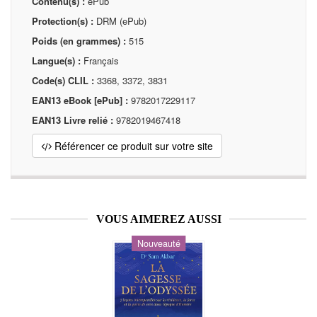
Contenu(s) :
ePub
Protection(s) :
DRM (ePub)
Poids (en grammes) :
515
Langue(s) :
Français
Code(s) CLIL :
3368, 3372, 3831
EAN13 eBook [ePub] :
9782017229117
EAN13 Livre relié :
9782019467418
Référencer ce produit sur votre site
VOUS AIMEREZ AUSSI
Nouveauté