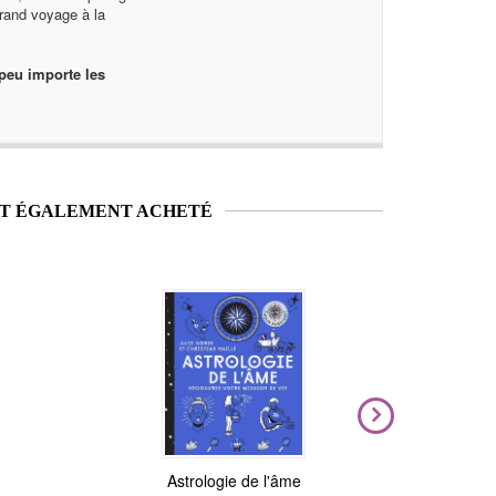
rand voyage à la
 peu importe les
NT ÉGALEMENT ACHETÉ
Nouveauté
Magic Stickers - Céleste
Astrologie de l'âme
Voya
N