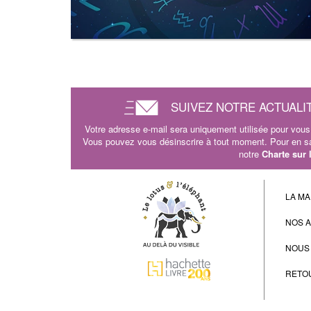
SUIVEZ NOTRE ACTUALI
Votre adresse e-mail sera uniquement utilisée pour vous 
Vous pouvez vous désinscrire à tout moment. Pour en sav
notre
Charte sur
LA MA
NOS 
NOUS
RETO