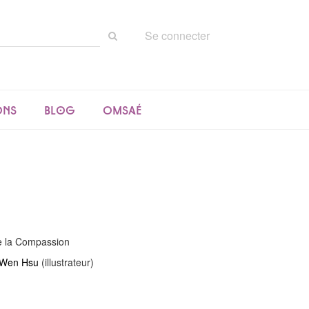
Rechercher
Se connecter
sur
le
site
ons
Blog
Omsaé
e la Compassion
Wen Hsu
(illustrateur)