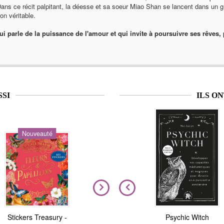
ns ce récit palpitant, la déesse et sa soeur Miao Shan se lancent dans un g
n véritable.
ui parle de la puissance de l'amour et qui invite à poursuivre ses rêves,
SSI
ILS O
Nouveauté
Nouveauté
Stickers Treasury -
Nous sommes tous
Magic Stickers - Nature
Psychic Witch