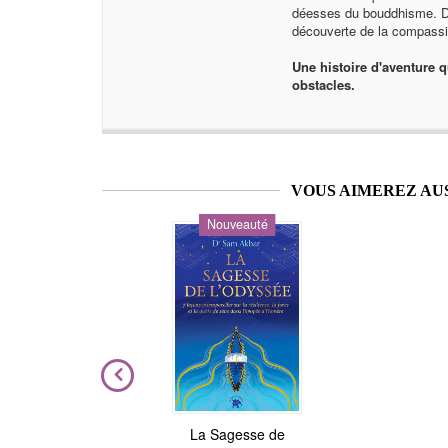
déesses du bouddhisme. Da
découverte de la compassio
Une histoire d'aventure q
obstacles.
VOUS AIMEREZ AU
Nouveauté
ière
La Sagesse de
Astrologie de l'âme