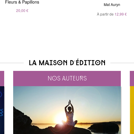
Fleurs & Papillons
clairvoyants
André Sanchez
Mat Auryn
Belinda Grace
20,00 €
À partir de
20,00 €
12,99 €
À partir de
5,99 €
La maison d'édition
Nos auteurs