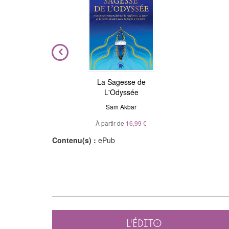
ière
La Sagesse de
Astrologie de l'âme
L'Odyssée
Julie Gorse
,
Christian Maillé
el
Sam Akbar
À partir de
10,99 €
À partir de
16,99 €
Contenu(s) :
ePub
L'édito