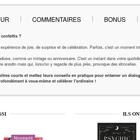
EUR
COMMENTAIRES
BONUS
 confettis ?
 expérience de joie, de surprise et de célébration. Parfois, c'est un moment i
randiose, comme un miriage ou anniversaire. C'est un instant dans votre quotid
e anodin mais qui, lorsu'on y regarde de plus près, provoque des étincelles.
itres courts et mettez leurs conseils en pratique pour entamer un dialog
rofondément à vous-même et célébrer l'ordinaire !
SSI
ILS O
Nouveauté
Nouveauté