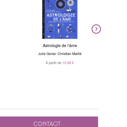
Magic Stickers - Céleste
Astrologie de l'âme
Voya
N
Julie Gorse
André Sanchez
,
Christian Maillé
Ma
À partir de
20,00 €
10,99 €
À p
Contact