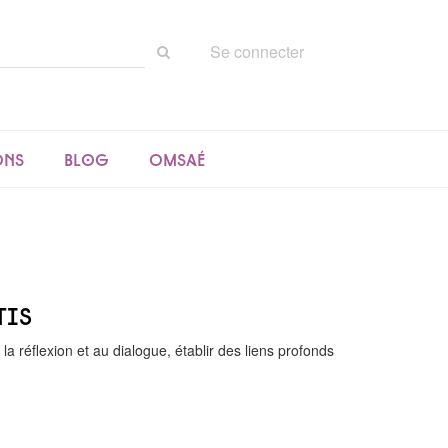
Rechercher
Se connecter
sur
le
site
ons
Blog
Omsaé
tis
 la réflexion et au dialogue, établir des liens profonds