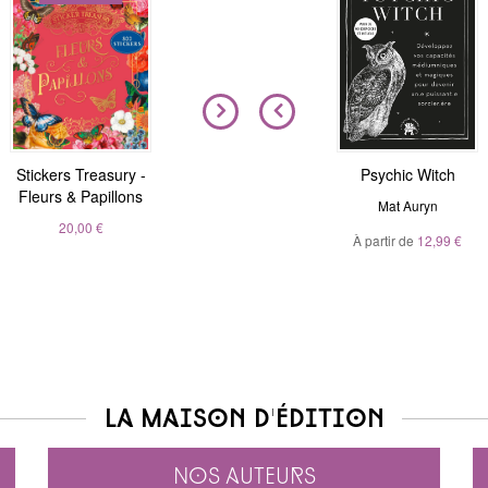
Stickers Treasury -
Nous sommes tous
Magic Stickers - Nature
Psychic Witch
Fleurs & Papillons
clairvoyants
André Sanchez
Mat Auryn
Belinda Grace
20,00 €
À partir de
20,00 €
12,99 €
À partir de
5,99 €
La maison d'édition
Nos auteurs