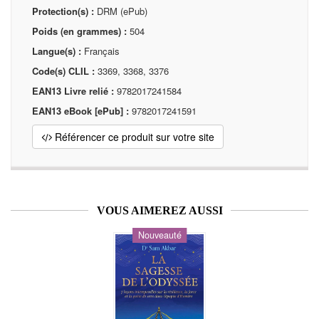
Protection(s) :
DRM (ePub)
Poids (en grammes) :
504
Langue(s) :
Français
Code(s) CLIL :
3369, 3368, 3376
EAN13 Livre relié :
9782017241584
EAN13 eBook [ePub] :
9782017241591
Référencer ce produit sur votre site
VOUS AIMEREZ AUSSI
Nouveauté