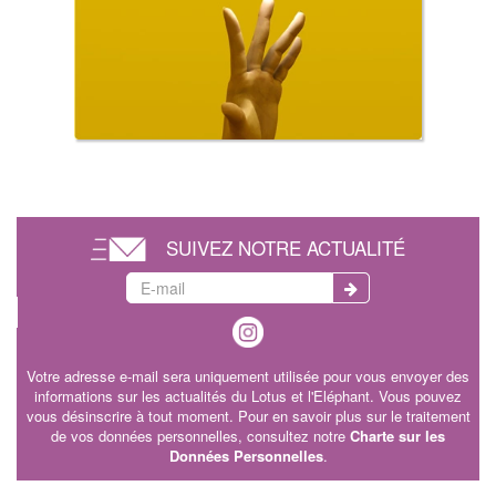
SUIVEZ NOTRE ACTUALITÉ
Votre adresse e-mail sera uniquement utilisée pour vous envoyer des
informations sur les actualités du Lotus et l'Eléphant. Vous pouvez
vous désinscrire à tout moment. Pour en savoir plus sur le traitement
de vos données personnelles, consultez notre
Charte sur les
Données Personnelles
.