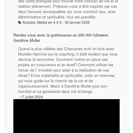
des outils pratiques pour trouver notre mission de vie et la
réaliser pleinement. Préparez-vous à être inspirés par ces
deux femmes remarquables qui nous montrent que, avec
détermination et spiritualité, tout est possible.
Youtube: Média en 4-4-2
30 janvier 2025
Rendez-vous avec la guérisseuse au 250 000 followers,
Sandrine Muller
Quand la plus célèbre des Chamanes écrit un livre avec
Murielle Hermine sur le coaching, il était évident que nous
devions la rencontrer. Comment mettre en place ses
projets en conscience et en éveil? Comment utiliser les
forces de l’ invisible pour aider à la réalisation de ses
rêves? Entre matérialité et spiritualité, voila un interview
qui nous guide sur le chemin de la vie et de
l’épanouissement. Merci à Sandrine Muller pour son
humilité et sa générosité dans cet échange.
17 juillet 2024