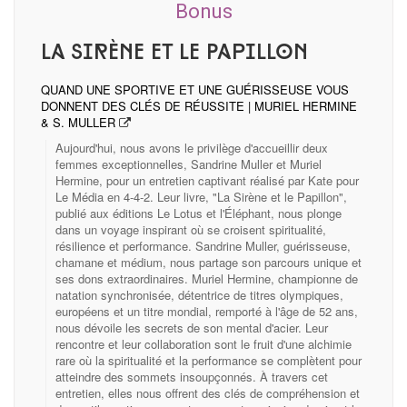
Bonus
La Sirène et le Papillon
QUAND UNE SPORTIVE ET UNE GUÉRISSEUSE VOUS
DONNENT DES CLÉS DE RÉUSSITE | MURIEL HERMINE
& S. MULLER
Aujourd'hui, nous avons le privilège d'accueillir deux
femmes exceptionnelles, Sandrine Muller et Muriel
Hermine, pour un entretien captivant réalisé par Kate pour
Le Média en 4-4-2. Leur livre, "La Sirène et le Papillon",
publié aux éditions Le Lotus et l'Éléphant, nous plonge
dans un voyage inspirant où se croisent spiritualité,
résilience et performance. Sandrine Muller, guérisseuse,
chamane et médium, nous partage son parcours unique et
ses dons extraordinaires. Muriel Hermine, championne de
natation synchronisée, détentrice de titres olympiques,
européens et un titre mondial, remporté à l'âge de 52 ans,
nous dévoile les secrets de son mental d'acier. Leur
rencontre et leur collaboration sont le fruit d'une alchimie
rare où la spiritualité et la performance se complètent pour
atteindre des sommets insoupçonnés. À travers cet
entretien, elles nous offrent des clés de compréhension et