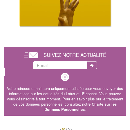
SUIVEZ NOTRE ACTUALITÉ
Votre adresse e-mail sera uniquement utilisée pour vous envoyer des
informations sur les actualités du Lotus et l'Eléphant. Vous pouvez
vous désinscrire à tout moment. Pour en savoir plus sur le traitement
de vos données personnelles, consultez notre
Charte sur les
Données Personnelles
.