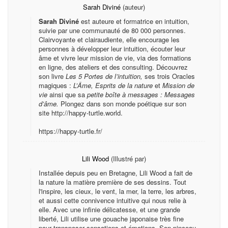
Sarah Diviné
(auteur)
Sarah Diviné
est auteure et formatrice en intuition,
suivie par une communauté de 80 000 personnes.
Clairvoyante et clairaudiente, elle encourage les
personnes à développer leur intuition, écouter leur
âme et vivre leur mission de vie, via des formations
en ligne, des ateliers et des consulting. Découvrez
son livre
Les 5 Portes de l’intuition,
ses trois Oracles
magiques :
L’Âme,
Esprits de la nature
et
Mission de
vie
ainsi que sa
petite boîte à messages : Messages
d’âme.
Plongez dans son monde poétique sur son
site http://happy-turtle.world.
https://happy-turtle.fr/
Lili Wood
(Illustré par)
Installée depuis peu en Bretagne, Lili Wood a fait de
la nature la matière première de ses dessins. Tout
l'inspire, les cieux, le vent, la mer, la terre, les arbres,
et aussi cette connivence intuitive qui nous relie à
elle. Avec une infinie délicatesse, et une grande
liberté, Lili utilise une gouache japonaise très fine
pour transposer sensations et émotions. Son pinceau