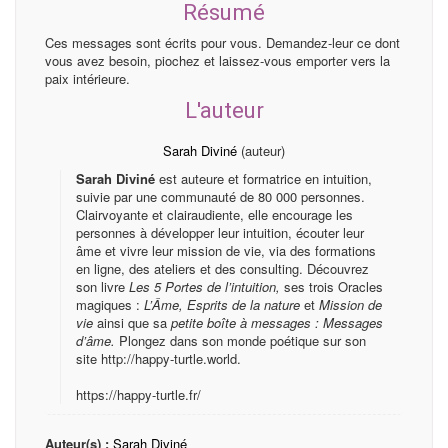
Résumé
Ces messages sont écrits pour vous. Demandez-leur ce dont
vous avez besoin, piochez et laissez-vous emporter vers la
paix intérieure.
L'auteur
Sarah Diviné
(auteur)
Sarah Diviné
est auteure et formatrice en intuition,
suivie par une communauté de 80 000 personnes.
Clairvoyante et clairaudiente, elle encourage les
personnes à développer leur intuition, écouter leur
âme et vivre leur mission de vie, via des formations
en ligne, des ateliers et des consulting. Découvrez
son livre
Les 5 Portes de l’intuition,
ses trois Oracles
magiques :
L’Âme,
Esprits de la nature
et
Mission de
vie
ainsi que sa
petite boîte à messages : Messages
d’âme.
Plongez dans son monde poétique sur son
site http://happy-turtle.world.
https://happy-turtle.fr/
Auteur(s) :
Sarah Diviné