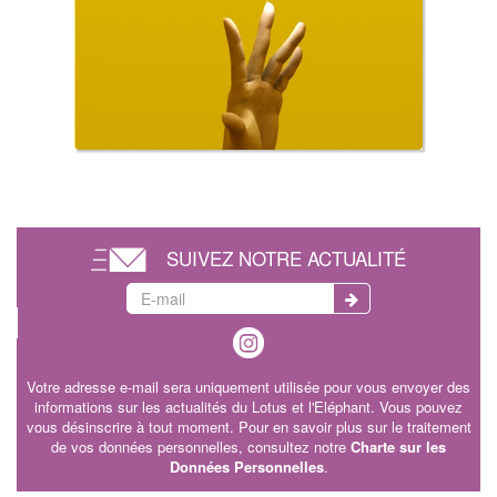
SUIVEZ NOTRE ACTUALITÉ
Votre adresse e-mail sera uniquement utilisée pour vous envoyer des
informations sur les actualités du Lotus et l'Eléphant. Vous pouvez
vous désinscrire à tout moment. Pour en savoir plus sur le traitement
de vos données personnelles, consultez notre
Charte sur les
Données Personnelles
.