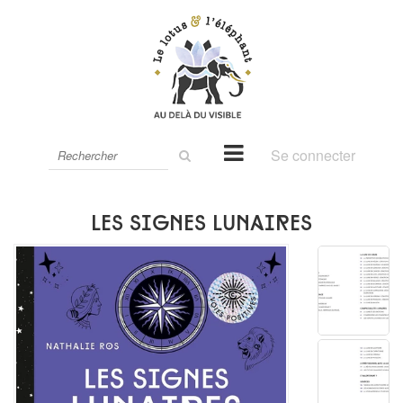
Rechercher
Se connecter
sur
le
site
Les signes lunaires