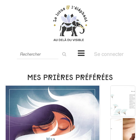
Rechercher
Se connecter
sur
le
site
Mes prières préférées