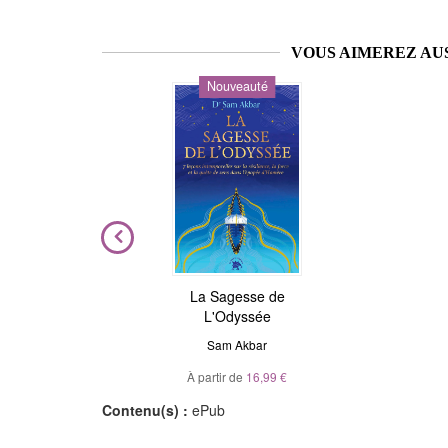
VOUS AIMEREZ AU
Nouveauté
ière
La Sagesse de
Astrologie de l'âme
L'Odyssée
Julie Gorse
,
Christian Maillé
el
Sam Akbar
À partir de
10,99 €
À partir de
16,99 €
Contenu(s) :
ePub