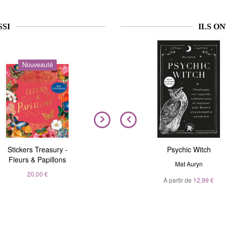
SSI
ILS O
Nouveauté
Nouveauté
Stickers Treasury -
Nous sommes tous
Magic Stickers - Nature
Psychic Witch
Fleurs & Papillons
clairvoyants
André Sanchez
Mat Auryn
Belinda Grace
20,00 €
À partir de
20,00 €
12,99 €
À partir de
5,99 €