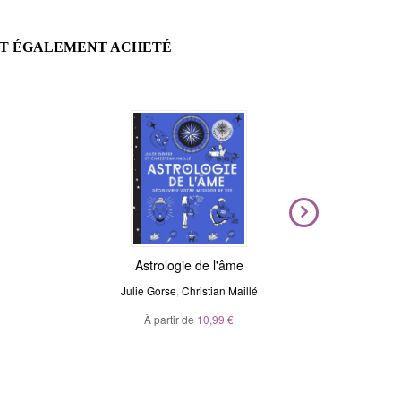
NT ÉGALEMENT ACHETÉ
Nouveauté
Magic Stickers - Céleste
Astrologie de l'âme
Voya
N
Julie Gorse
André Sanchez
,
Christian Maillé
Ma
À partir de
20,00 €
10,99 €
À p