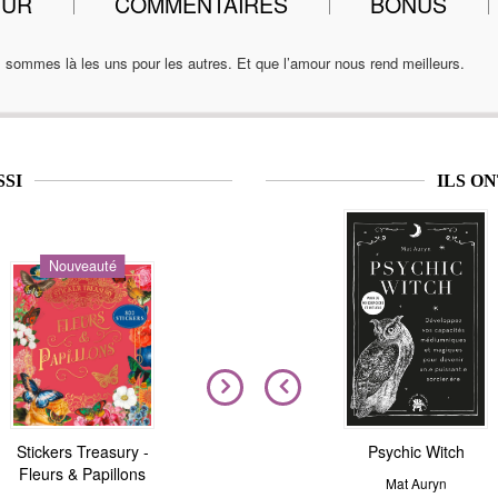
EUR
COMMENTAIRES
BONUS
sommes là les uns pour les autres. Et que l’amour nous rend meilleurs.
SSI
ILS O
Nouveauté
Nouveauté
Stickers Treasury -
Nous sommes tous
Magic Stickers - Nature
Psychic Witch
Fleurs & Papillons
clairvoyants
André Sanchez
Mat Auryn