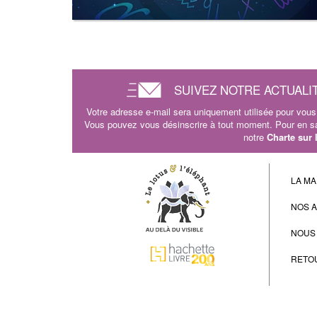
SUIVEZ NOTRE ACTUALI
Votre adresse e-mail sera uniquement utilisée pour vous 
Vous pouvez vous désinscrire à tout moment. Pour en sav
notre
Charte sur
LA MA
NOS 
NOUS
RETO