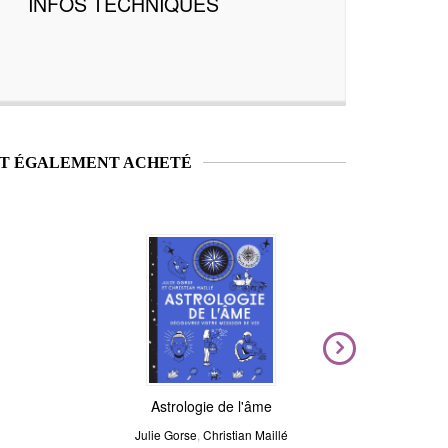
INFOS TECHNIQUES
NT ÉGALEMENT ACHETÉ
Nouveauté
Magic Stickers - Céleste
Astrologie de l'âme
Voya
N
Julie Gorse
André Sanchez
,
Christian Maillé