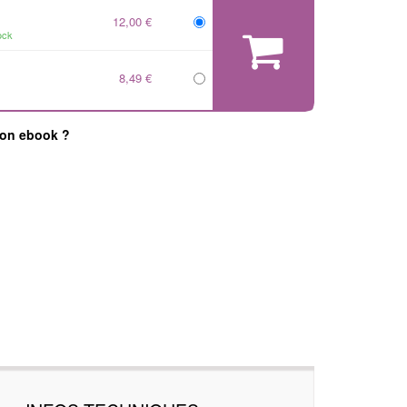
12,00 €
ock
8,49 €
mon ebook ?