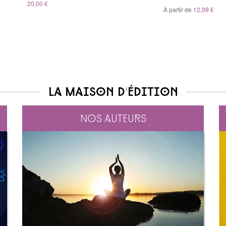
Belinda Grace
20,00 €
À partir de
20,00 €
12,99 €
À partir de
5,99 €
La maison d'édition
Nos auteurs