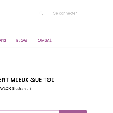
Rechercher
Se connecter
sur
le
site
ons
Blog
Omsaé
ent mieux que toi
 TAYLOR
(illustrateur)