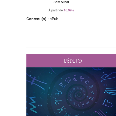
el
Sam Akbar
À partir de
10,99 €
À partir de
16,99 €
Contenu(s) :
ePub
L'édito