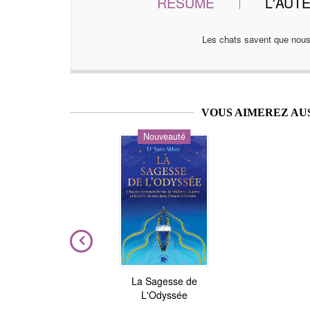
RÉSUMÉ
L'AUT
Les chats savent que nous 
VOUS AIMEREZ AU
Nouveauté
ière
La Sagesse de
Astrologie de l'âme
L'Odyssée
Julie Gorse
,
Christian Maillé