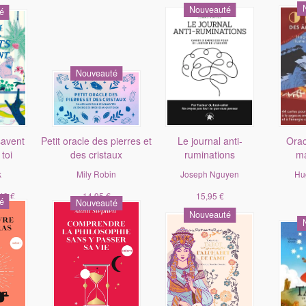
Nouveauté
é
Nouveauté
savent
Petit oracle des pierres et
Le journal anti-
Orac
toi
des cristaux
ruminations
ma
k
Mily Robin
Joseph Nguyen
Hu
49 €
14,95 €
15,95 €
é
Nouveauté
Nouveauté