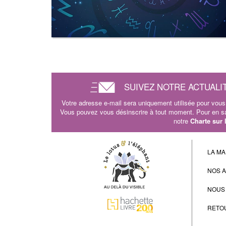
SUIVEZ NOTRE ACTUALI
Votre adresse e-mail sera uniquement utilisée pour vous 
Vous pouvez vous désinscrire à tout moment. Pour en sav
notre
Charte sur
LA MA
NOS 
NOUS
RETO