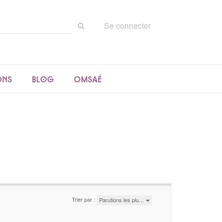
Rechercher
Se connecter
sur
le
site
ons
Blog
Omsaé
Trier par :
Parutions les plu…