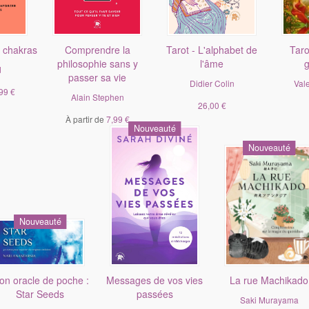
s chakras
Comprendre la
Tarot - L'alphabet de
Taro
philosophie sans y
l'âme
d
passer sa vie
Didier Colin
Val
99 €
Alain Stephen
26,00 €
À partir de
7,99 €
Nouveauté
Nouveauté
Nouveauté
on oracle de poche :
Messages de vos vies
La rue Machikado
Star Seeds
passées
Saki Murayama