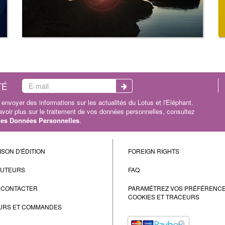
TÉ
envoyer des informations sur les actualités du Lotus et l'Eléphant.
oir plus sur le traitement de vos données personnelles, consultez
 les Données Personnelles
.
ISON D'ÉDITION
FOREIGN RIGHTS
AUTEURS
FAQ
 CONTACTER
PARAMÉTREZ VOS PRÉFÉRENC
COOKIES ET TRACEURS
URS ET COMMANDES