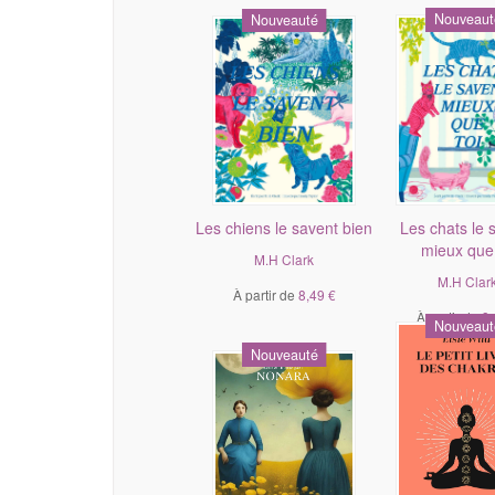
Nouveaut
Nouveauté
Les chiens le savent bien
Les chats le 
mieux que 
M.H Clark
M.H Clar
À partir de
8,49 €
À partir de
8,
Nouveaut
Nouveauté