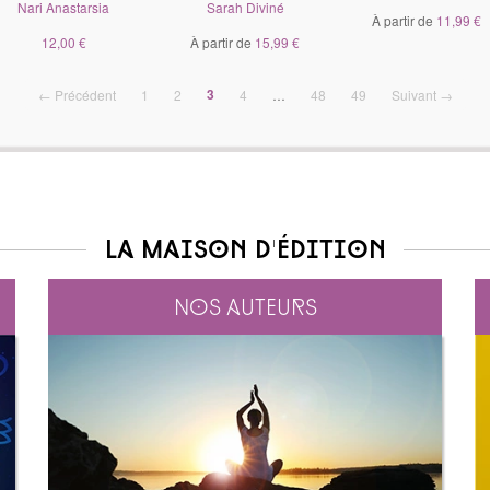
Nari Anastarsia
Sarah Diviné
À partir de
11,99 €
12,00 €
À partir de
15,99 €
(current)
3
← Précédent
1
2
4
…
48
49
Suivant →
La maison d'édition
Nos auteurs