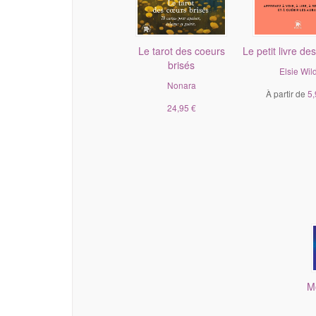
Le tarot des coeurs
Le petit livre de
brisés
Elsie Wil
Nonara
À partir de
5,
24,95 €
M