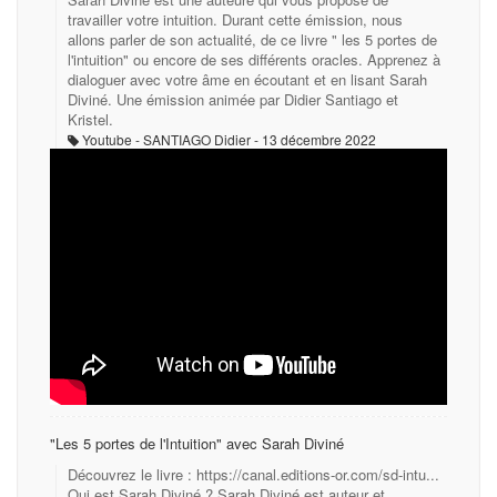
travailler votre intuition. Durant cette émission, nous
allons parler de son actualité, de ce livre " les 5 portes de
l'intuition" ou encore de ses différents oracles. Apprenez à
dialoguer avec votre âme en écoutant et en lisant Sarah
Diviné. Une émission animée par Didier Santiago et
Kristel.
Youtube - SANTIAGO Didier
13 décembre 2022
"Les 5 portes de l'Intuition" avec Sarah Diviné
Découvrez le livre : https://canal.editions-or.com/sd-intu...
Qui est Sarah Diviné ? Sarah Diviné est auteur et