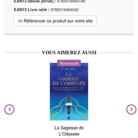
EAN13 eBook [ePub] :
9782019465148
EAN13 Livre relié :
9782019464042
Référencer ce produit sur votre site
VOUS AIMEREZ AUSSI
Nouveauté
La Sagesse de
L'Odyssée