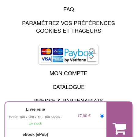
FAQ
PARAMÉTREZ VOS PRÉFÉRENCES
COOKIES ET TRACEURS
MON COMPTE
CATALOGUE
PRESSE & PARTENARIATS
Livre relié
17,90 €
format 168 x 200 x 13
160 pages
MENTIONS LÉGALES
En stock
CHARTE DES DONNÉES PERSONNELLES
eBook [ePub]
CONDITIONS GÉNÉRALES D'UTILISATION