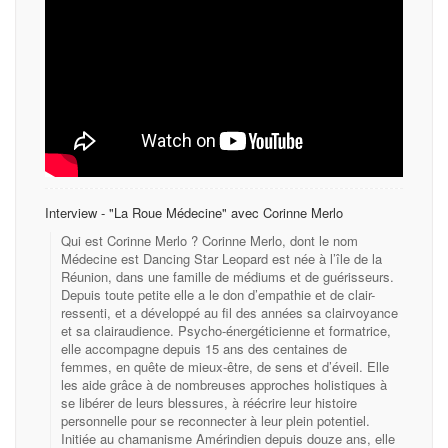
Interview - "La Roue Médecine" avec Corinne Merlo
Qui est Corinne Merlo ? Corinne Merlo, dont le nom
Médecine est Dancing Star Leopard est née à l’île de la
Réunion, dans une famille de médiums et de guérisseurs.
Depuis toute petite elle a le don d’empathie et de clair-
ressenti, et a développé au fil des années sa clairvoyance
et sa clairaudience. Psycho-énergéticienne et formatrice,
elle accompagne depuis 15 ans des centaines de
femmes, en quête de mieux-être, de sens et d’éveil. Elle
les aide grâce à de nombreuses approches holistiques à
se libérer de leurs blessures, à réécrire leur histoire
personnelle pour se reconnecter à leur plein potentiel.
Initiée au chamanisme Amérindien depuis douze ans, elle