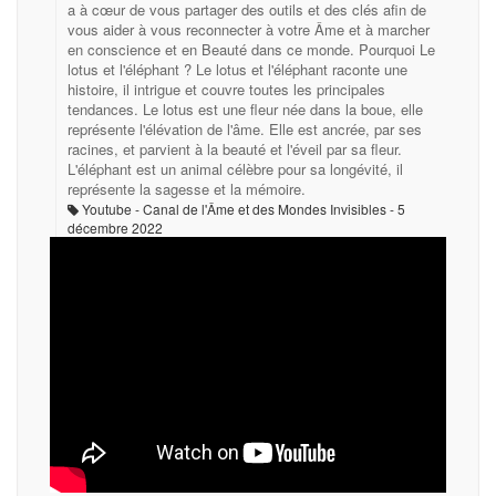
a à cœur de vous partager des outils et des clés afin de
vous aider à vous reconnecter à votre Âme et à marcher
en conscience et en Beauté dans ce monde. Pourquoi Le
lotus et l'éléphant ? Le lotus et l'éléphant raconte une
histoire, il intrigue et couvre toutes les principales
tendances. Le lotus est une fleur née dans la boue, elle
représente l'élévation de l'âme. Elle est ancrée, par ses
racines, et parvient à la beauté et l'éveil par sa fleur.
L'éléphant est un animal célèbre pour sa longévité, il
représente la sagesse et la mémoire.
Youtube - Canal de l'Âme et des Mondes Invisibles
5
décembre 2022