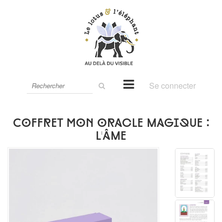
Rechercher
Se connecter
sur
le
site
Coffret Mon oracle magique :
L'âme