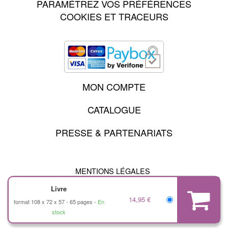
PARAMÉTREZ VOS PRÉFÉRENCES
COOKIES ET TRACEURS
MON COMPTE
CATALOGUE
PRESSE & PARTENARIATS
MENTIONS LÉGALES
CHARTE DES DONNÉES PERSONNELLES
Livre
CONDITIONS GÉNÉRALES D'UTILISATION
14,95 €
CONDITIONS GÉNÉRALES DE VENTE
format 108 x 72 x 57
65 pages
En
CHARTE DE RÉFÉRENCEMENT
stock